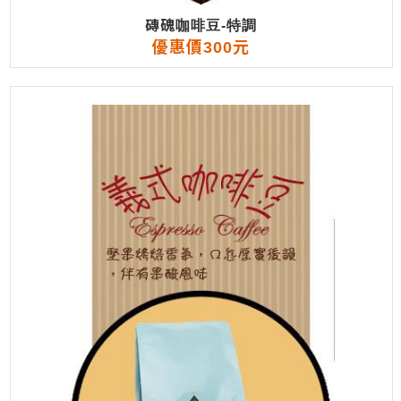
磚磈咖啡豆-特調
優惠價300元