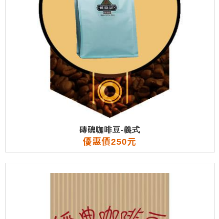
磚磈咖啡豆-義式
優惠價250元