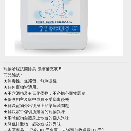
寵物哈妮抗菌除臭 濃縮補充液 5L
商品編號 :
★無毒性、無殘留、無刺激性
★任何寵物皆適用。
★不含酒精及有毒化學物，不必擔心寵物舔食
★保護飼主及家中成員不受病毒侵襲
★解決寵物外出後身上沾染病菌問題
★解決家中傢俱所殘留的寵物異味
★消除寵物自體身上散發的惱人異味
★降低排泄物、貓砂造成的異味
※本區商品一【滿2000元免運，未滿額加收運費100元】